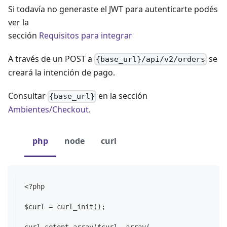
Si todavía no generaste el JWT para autenticarte podés
ver la
sección
Requisitos para integrar
A través de un POST a
se
{base_url}/api/v2/orders
creará la intención de pago.
Consultar
en la sección
{base_url}
Ambientes/Checkout
.
php
node
curl
<?php
$curl = curl_init();