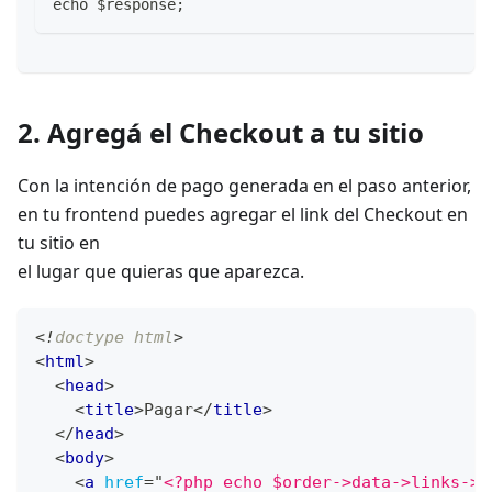
echo $response;
2
.
Agregá el Checkout a tu sitio
Con la intención de pago generada en el paso anterior,
en tu frontend puedes agregar el link del Checkout en
tu sitio en
el lugar que quieras que aparezca.
<!
doctype
html
>
<
html
>
<
head
>
<
title
>
Pagar
</
title
>
</
head
>
<
body
>
<
a
href
=
"
<?php echo $order->data->links->c