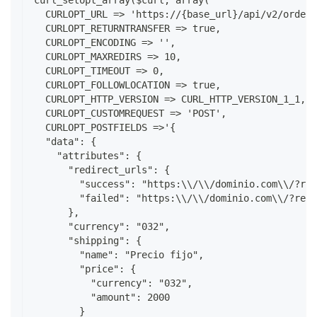
curl_setopt_array($curl, array(
  CURLOPT_URL => 'https://{base_url}/api/v2/orders
  CURLOPT_RETURNTRANSFER => true,
  CURLOPT_ENCODING => '',
  CURLOPT_MAXREDIRS => 10,
  CURLOPT_TIMEOUT => 0,
  CURLOPT_FOLLOWLOCATION => true,
  CURLOPT_HTTP_VERSION => CURL_HTTP_VERSION_1_1,
  CURLOPT_CUSTOMREQUEST => 'POST',
  CURLOPT_POSTFIELDS =>'{
  "data": {
    "attributes": {
      "redirect_urls": {
        "success": "https:\\/\\/dominio.com\\/?ref
        "failed": "https:\\/\\/dominio.com\\/?ref=
      },
      "currency": "032",
      "shipping": {
        "name": "Precio fijo",
        "price": {
          "currency": "032",
          "amount": 2000
        }