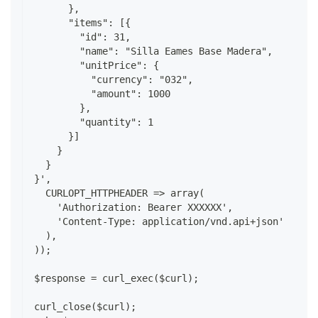
      },
      "items": [{
        "id": 31,
        "name": "Silla Eames Base Madera",
        "unitPrice": {
          "currency": "032",
          "amount": 1000
        },
        "quantity": 1
      }]
    }
  }
}',
  CURLOPT_HTTPHEADER => array(
    'Authorization: Bearer XXXXXX',
    'Content-Type: application/vnd.api+json'
  ),
));
$response = curl_exec($curl);
curl_close($curl);